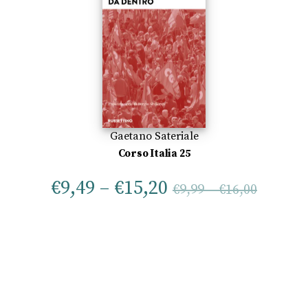
Gaetano Sateriale
Corso Italia 25
€
9,49
–
€
15,20
€
9,99
–
€
16,00