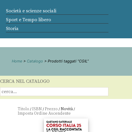
Società e scienze sociali
Sport e Tempo libero
Storia
Home
>
Catalogo
> Prodotti taggati “CGIL”
CERCA NEL CATALOGO
Titolo
ISBN
Prezzo
Novità
/
/
/
/