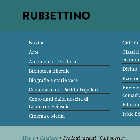
Rubbettino
editore
Novità
Città Ca
Arte
Classici
econom
Ambiente e Territorio
Diritto
Biblioteca liberale
Econom
Biografie e storie vere
Enciclo
Centenario del Partito Popolare
consult
Cento anni dalla nascita di
Filosofi
Leonardo Sciascia
Iride E
Cinema e Media
Home
>
Catalogo
> Prodotti taggati “Carboneria”