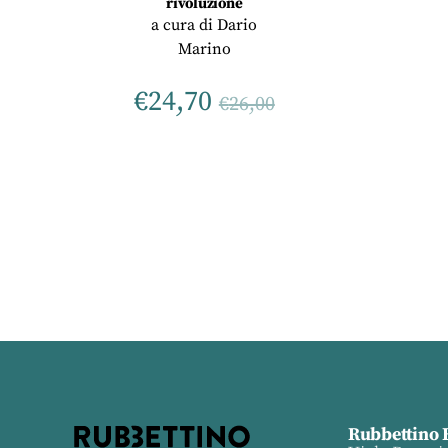
rivoluzione
a cura di
Dario
Marino
€
24,70
€
26,00
Rubbettino 