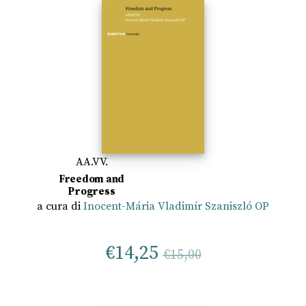
AA.VV.
Freedom and
Progress
a cura di
Inocent-Mária Vladimír Szaniszló OP
€
14,25
€
15,00