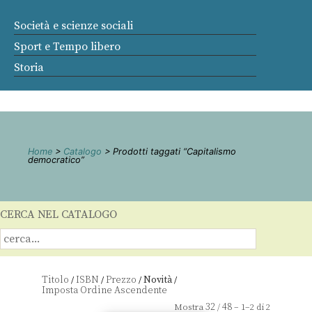
Società e scienze sociali
Sport e Tempo libero
Storia
Home
>
Catalogo
> Prodotti taggati “Capitalismo
democratico”
CERCA NEL CATALOGO
Titolo
ISBN
Prezzo
Novità
/
/
/
/
32
48
Mostra
/
– 1–2 di 2