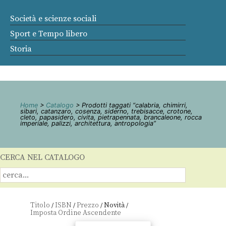
Società e scienze sociali
Sport e Tempo libero
Storia
Home
>
Catalogo
> Prodotti taggati “calabria, chimirri,
sibari, catanzaro, cosenza, siderno, trebisacce, crotone,
cleto, papasidero, civita, pietrapennata, brancaleone, rocca
imperiale, palizzi, architettura, antropologia”
CERCA NEL CATALOGO
Titolo
ISBN
Prezzo
Novità
/
/
/
/