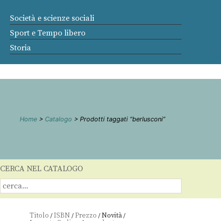
Società e scienze sociali
Sport e Tempo libero
Storia
Home
>
Catalogo
> Prodotti taggati “berlusconi”
CERCA NEL CATALOGO
Titolo
ISBN
Prezzo
Novità
/
/
/
/