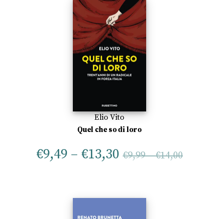
Elio Vito
Quel che so di loro
€
9,49
–
€
13,30
€
9,99
–
€
14,00