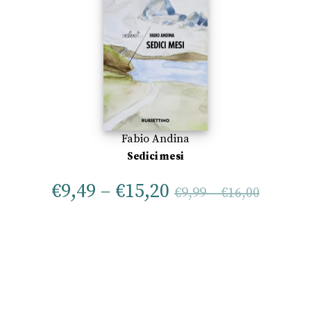
Fabio Andina
Sedici mesi
€
9,49
–
€
15,20
€
9,99
–
€
16,00