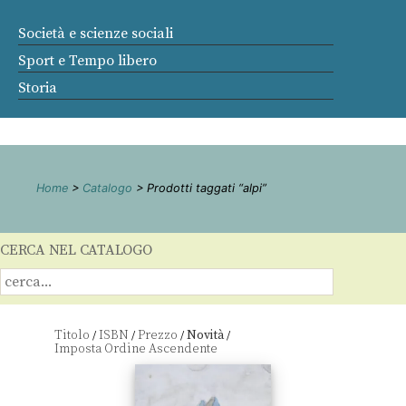
Società e scienze sociali
Sport e Tempo libero
Storia
Home
>
Catalogo
> Prodotti taggati “alpi”
CERCA NEL CATALOGO
Titolo
ISBN
Prezzo
Novità
/
/
/
/