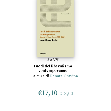
AA.VV.
I nodi del liberalismo
contemporaneo
a cura di
Renata Gravina
€
17,10
€
18,00