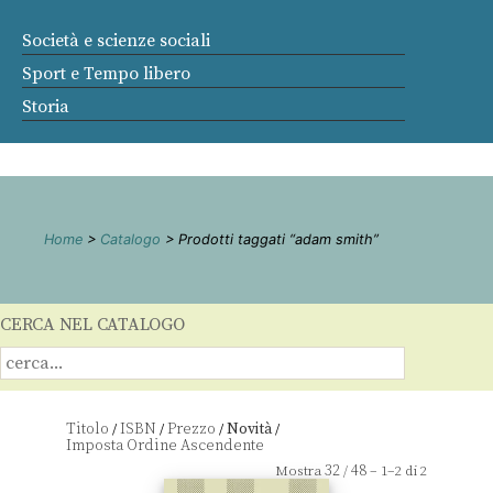
Società e scienze sociali
Sport e Tempo libero
Storia
Home
>
Catalogo
> Prodotti taggati “adam smith”
CERCA NEL CATALOGO
Titolo
ISBN
Prezzo
Novità
/
/
/
/
32
48
Mostra
/
– 1–2 di 2