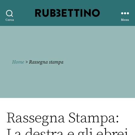
Rubbettino
Cerca
Menu
editore
Home
> Rassegna stampa
Rassegna Stampa:
La destra e gli ebrei