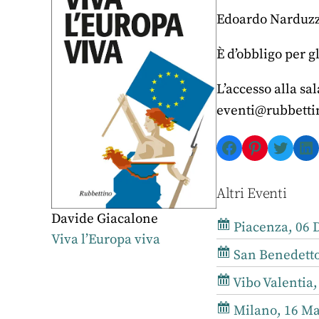
Edoardo Narduzzi
È d’obbligo per g
L’accesso alla sa
eventi@rubbettin
Facebook
Pinterest
Twitte
Li
Altri Eventi
Davide Giacalone
Piacenza, 06 
Viva l’Europa viva
San Benedetto 
Vibo Valentia,
Milano, 16 Ma