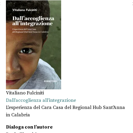
Vitaliano Fulciniti
Vi
Dall’accoglienza all’integrazione
Fr
L'esperienza del Cara Casa del Regional Hub Sant'Anna
L'
in Calabria
Dialoga con l’autore