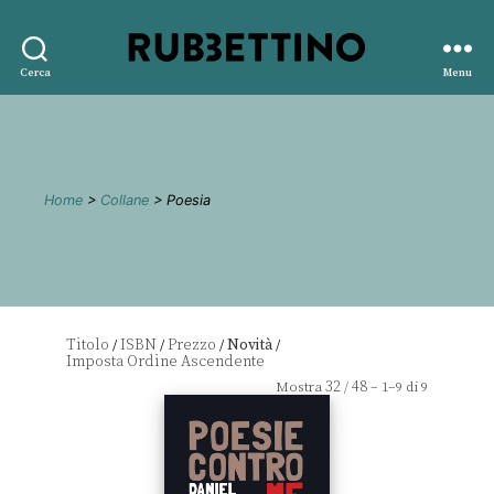
Rubbettino
Cerca
Menu
editore
Home
>
Collane
> Poesia
Titolo
ISBN
Prezzo
Novità
/
/
/
/
32
48
Mostra
/
– 1–9 di 9