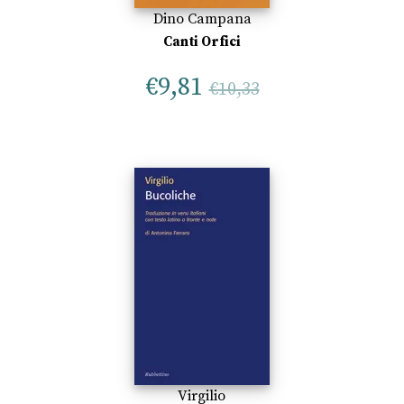
Dino Campana
Canti Orfici
€
9,81
€
10,33
Virgilio