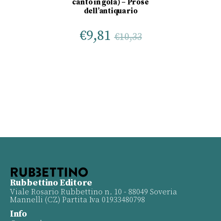
canto in gola) – Prose
dell’antiquario
€
9,81
€
10,33
Rubbettino Editore
Viale Rosario Rubbettino n. 10 - 88049 Soveria
Mannelli (CZ) Partita Iva 01933480798
Info