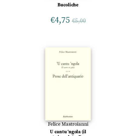
Bucoliche
€
4,75
€
5,00
Felice Mastroianni
U cantu ‘ngola (il