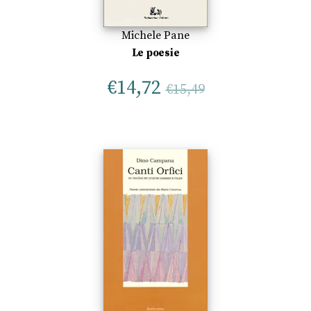
Michele Pane
Le poesie
€
14,72
€
15,49