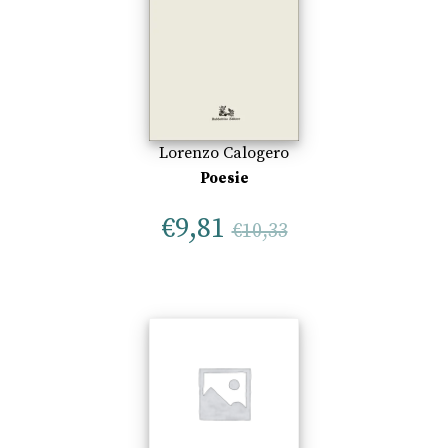
Lorenzo Calogero
Poesie
€
9,81
€
10,33