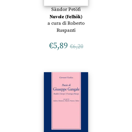
Sàndor Petöfi
Nuvole (Felhök)
a cura di
Roberto
Ruspanti
€
5,89
€
6,20