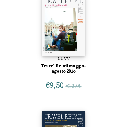
AA.VV.
Travel Retail maggio-
agosto 2016
€
9,50
€
10,00