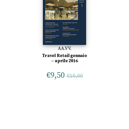
AA.VV.
Travel Retail gennaio
– aprile 2016
€
9,50
€
10,00