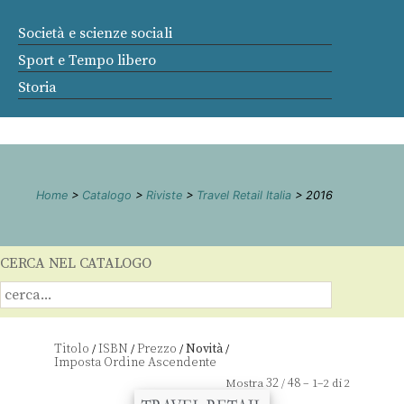
Società e scienze sociali
Sport e Tempo libero
Storia
Home
>
Catalogo
>
Riviste
>
Travel Retail Italia
> 2016
CERCA NEL CATALOGO
Titolo
ISBN
Prezzo
Novità
/
/
/
/
32
48
Mostra
/
– 1–2 di 2