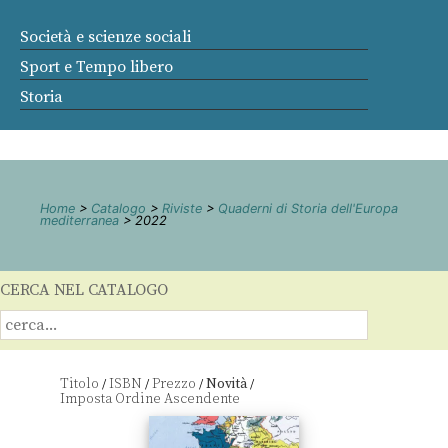
Società e scienze sociali
Sport e Tempo libero
Storia
Home
>
Catalogo
>
Riviste
>
Quaderni di Storia dell'Europa
mediterranea
> 2022
CERCA NEL CATALOGO
Titolo
ISBN
Prezzo
Novità
/
/
/
/