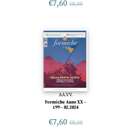
€
7,60
€
8,00
AA.VV.
Formiche Anno XX –
199 – 02.2024
€
7,60
€
8,00