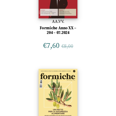
AA.VV.
Formiche Anno XX –
204 – 07.2024
€
7,60
€
8,00