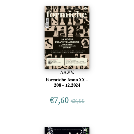
AA.VV.
Formiche Anno XX –
208 – 12.2024
€
7,60
€
8,00