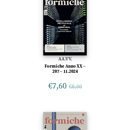
AA.VV.
Formiche Anno XX –
207 – 11.2024
€
7,60
€
8,00