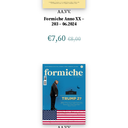
AA.VV.
Formiche Anno XX –
203 – 06.2024
€
7,60
€
8,00
AA.VV.