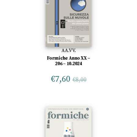
AA.VV.
Formiche Anno XX –
206 – 10.2024
€
7,60
€
8,00