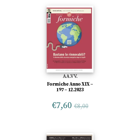
AA.VV.
Formiche Anno XIX –
197 – 12.2023
€
7,60
€
8,00