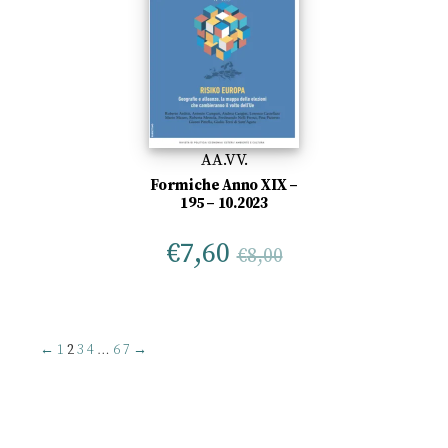
AA.VV.
Formiche Anno XIX –
195 – 10.2023
€
7,60
€
8,00
←
1
2
3
4
…
6
7
→