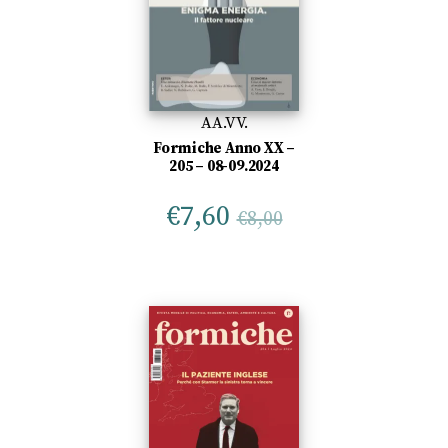
AA.VV.
Formiche Anno XX –
205 – 08-09.2024
€
7,60
€
8,00