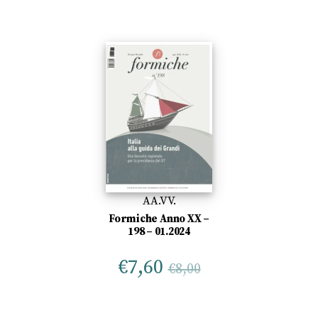
AA.VV.
Formiche Anno XX –
198 – 01.2024
€
7,60
€
8,00