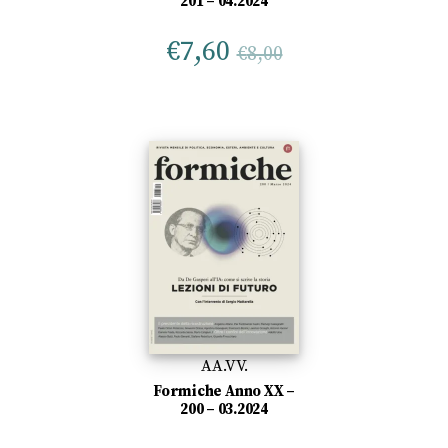
201 – 04.2024
€
7,60
€
8,00
AA.VV.
Formiche Anno XX –
200 – 03.2024