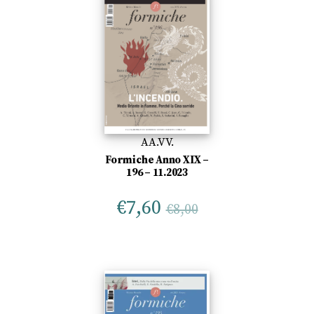
AA.VV.
Formiche Anno XIX –
196 – 11.2023
€
7,60
€
8,00