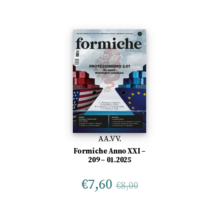
AA.VV.
Formiche Anno XXI –
209 – 01.2025
€
7,60
€
8,00