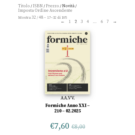
Titolo
ISBN
Prezzo
Novità
/
/
/
/
32
48
Mostra
/
– 17–32 di 105
←
1
2
3
4
…
6
7
→
AA.VV.
Formiche Anno XXI –
210 – 02.2025
€
7,60
€
8,00