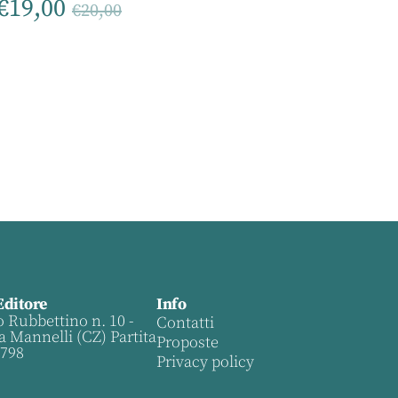
€
19,00
€
20,00
Editore
Info
o Rubbettino n. 10 -
Contatti
a Mannelli (CZ) Partita
Proposte
0798
Privacy policy