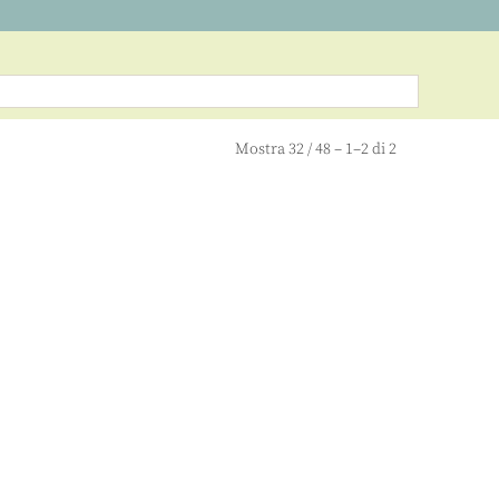
Mostra
32
/
48
– 1–2 di 2