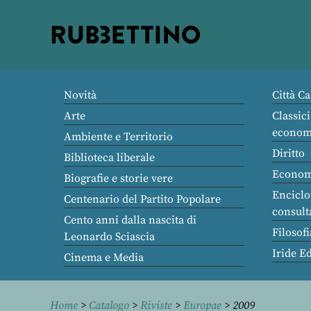
Rubbettino
editore
Novità
Città Ca
Arte
Classici
econom
Ambiente e Territorio
Diritto
Biblioteca liberale
Econom
Biografie e storie vere
Enciclo
Centenario del Partito Popolare
consult
Cento anni dalla nascita di
Filosofi
Leonardo Sciascia
Iride E
Cinema e Media
Home
>
Catalogo
>
Riviste
>
Europae
> 2009