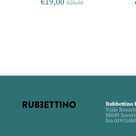
€
19,00
€
20,00
Rubbettino 
Viale Rosari
88049 Soveri
Iva 0193348