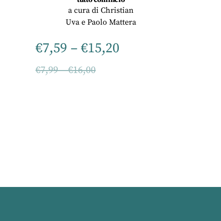
a cura di
Christian
Uva
e
Paolo Mattera
€
7,59
–
€
15,20
€
7,99
–
€
16,00