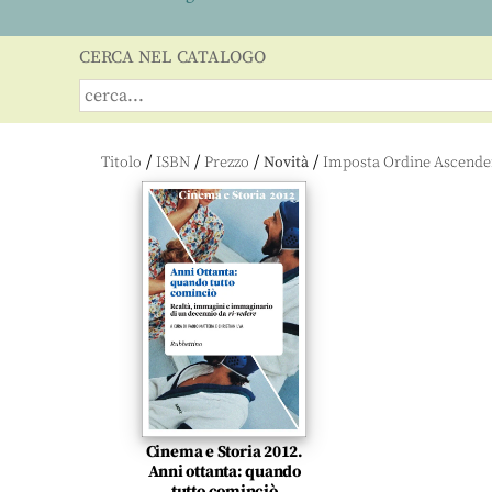
CERCA NEL CATALOGO
/
/
/
/
Titolo
ISBN
Prezzo
Novità
Cinema e Storia 2012.
Anni ottanta: quando
tutto cominciò