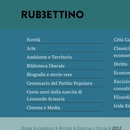
Rubbettino
editore
Novità
Città Ca
Arte
Classici
econom
Ambiente e Territorio
Diritto
Biblioteca liberale
Econom
Biografie e storie vere
Enciclo
Centenario del Partito Popolare
consult
Cento anni dalla nascita di
Filosofi
Leonardo Sciascia
Iride E
Cinema e Media
Home
>
Catalogo
>
Riviste
>
Cinema e Storia
> 2012