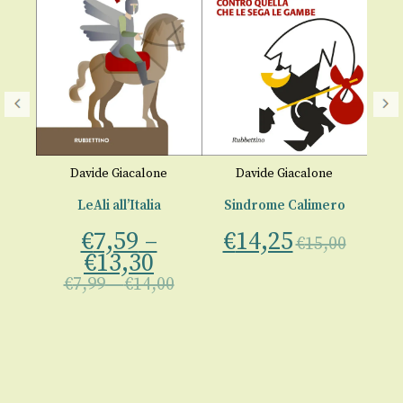
e
Davide Giacalone
Davide Giacalone
ne
LeAli all’Italia
Sindrome Calimero
€
7,59
–
€
14,25
€
15,00
€
13,30
00
€
7,99
–
€
14,00