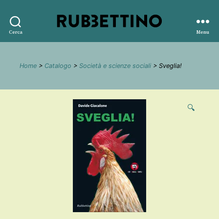
Rubbettino
Cerca
Menu
editore
Home
>
Catalogo
>
Società e scienze sociali
> Sveglia!
🔍