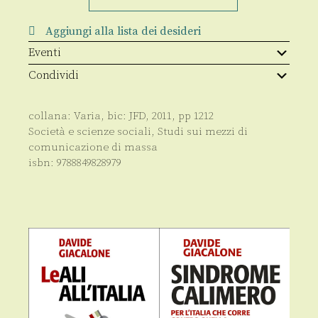
Aggiungi alla lista dei desideri
Eventi
Condividi
collana:
Varia
, bic:
JFD
,
2011
, pp
1212
Società e scienze sociali
,
Studi sui mezzi di
comunicazione di massa
isbn:
9788849828979