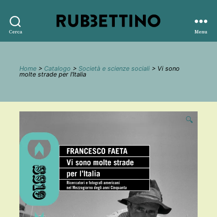
Rubbettino
Cerca
Menu
editore
Home
>
Catalogo
>
Società e scienze sociali
> Vi sono
molte strade per l’Italia
🔍