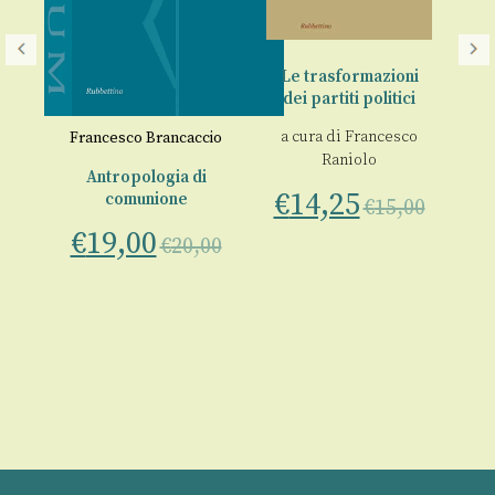
F
Le trasformazioni
dei partiti politici
La
m
a cura di
Francesco
a
Francesco Brancaccio
Raniolo
odo
Antropologia di
co
€
14,25
il
comunione
€
15,00
pa
€
19,00
€
20,00
€
00