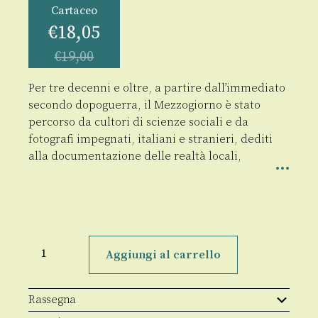
Cartaceo
€
18,05
€
19,00
Per tre decenni e oltre, a partire dall’immediato
secondo dopoguerra, il Mezzogiorno è stato
percorso da cultori di scienze sociali e da
fotografi impegnati, italiani e stranieri, dediti
alla documentazione delle realtà locali,
Vi
sono
Aggiungi al carrello
molte
strade
per
l'Italia
Rassegna
quantità