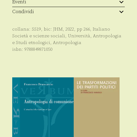
Eventi
Condividi
collana:
SS19
, bic:
JHM
,
2022
, pp
266
,
Italiano
Società e scienze sociali
,
Università
,
Antropologia
e Studi etnologici
,
Antropologia
isbn:
9788849871050