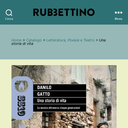
Rubbettino
Cerca
Menu
editore
Home
>
Catalogo
>
Letteratura, Poesia e Teatro
> Una
storia di vita
🔍