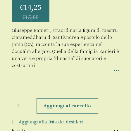
€
14,25
€
15,00
Giuseppe Ranieri, straordinaria ﬁgura di mastru
ciarameddharu di Sant’Andrea Apostolo dello
Jonio (CZ), racconta la sua esperienza nel
docuﬁlm allegato. Quella della famiglia Ranieri è
una vera e propria “dinastia” di suonatori e
costruttori
Una
storia
Aggiungi al carrello
di
vita
quantità
Aggiungi alla lista dei desideri
Eventi