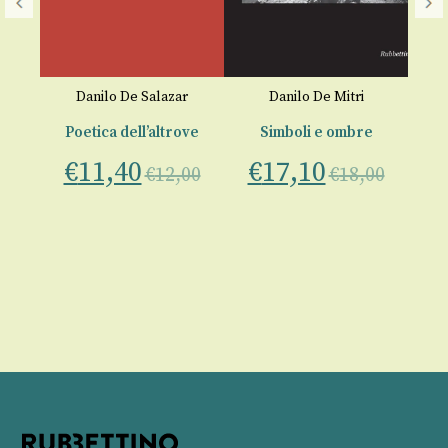
V
Danilo De Salazar
Danilo De Mitri
ra
Poetica dell’altrove
Simboli e ombre
€
11,40
€
17,10
tto
€
12,00
€
18,00
00