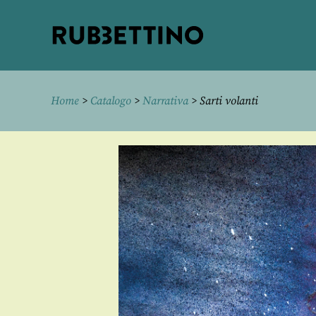
Rubbettino
editore
Home
>
Catalogo
>
Narrativa
> Sarti volanti