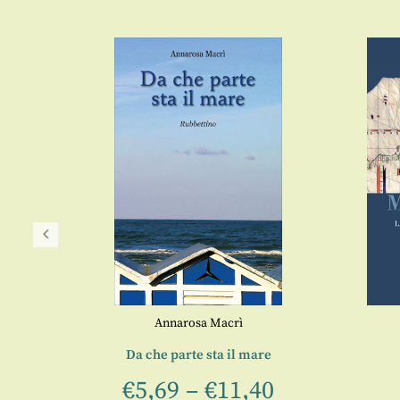
Annarosa Macrì
Da che parte sta il mare
5
€
5,69
–
€
11,40