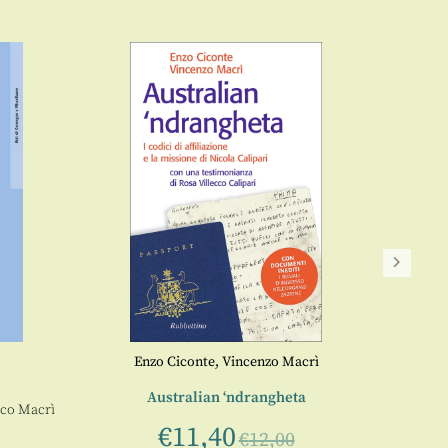
Enzo Ciconte
,
Vincenzo Macrì
Australian ‘ndrangheta
L’u
co Macrì
€
11,40
€
12,00