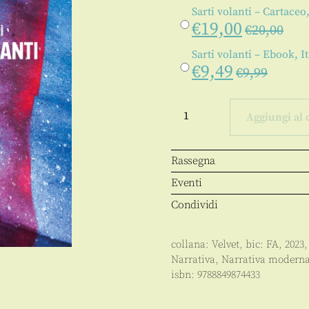
Sarti volanti – Cartaceo,
€
19,00
€
20,00
Sarti volanti – Ebook, I
€
9,49
€
9,99
Sarti
volanti
Aggiungi al 
quantità
Rassegna
Eventi
Condividi
collana:
Velvet
, bic:
FA
,
2023
Narrativa
,
Narrativa modern
isbn:
9788849874433