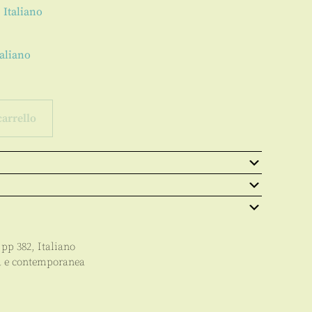
 Italiano
taliano
carrello
, pp
382
,
Italiano
a e contemporanea