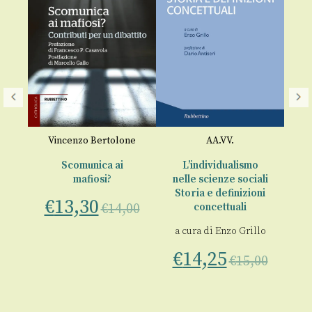
I 
a
Vincenzo Bertolone
AA.VV.
o
)
€
Scomunica ai
L’individualismo
mafiosi?
nelle scienze sociali
o
Storia e definizioni
€
13,30
€
14,00
concettuali
a cura di
Enzo Grillo
00
€
14,25
€
15,00