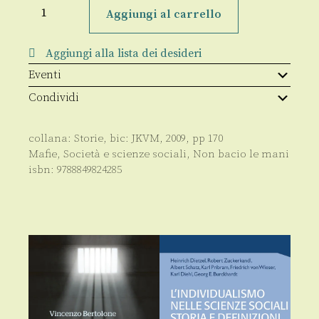
Australian
'ndrangheta
Aggiungi al carrello
quantità
Aggiungi alla lista dei desideri
Eventi
Condividi
collana:
Storie
, bic:
JKVM
,
2009
, pp
170
Mafie
,
Società e scienze sociali
,
Non bacio le mani
isbn:
9788849824285