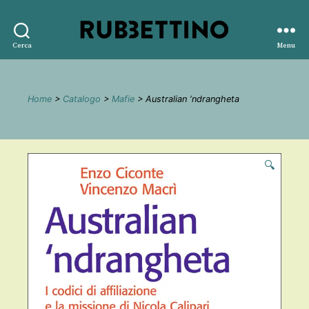
Rubbettino
Cerca
Menu
editore
Home
>
Catalogo
>
Mafie
> Australian ‘ndrangheta
🔍