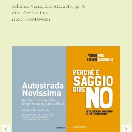
collana:
Varia
, bic:
AM
,
2015
, pp
96
Arte
,
Architettura
isbn:
9788849846881