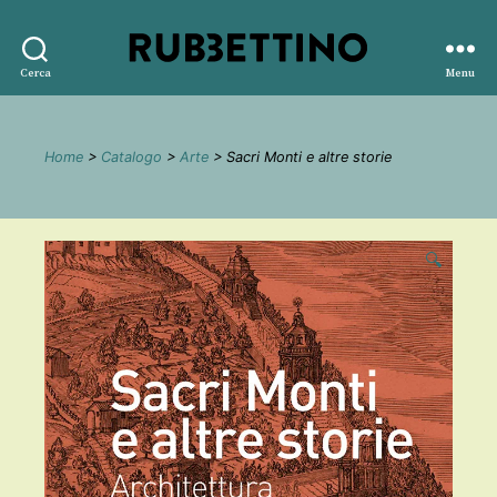
Rubbettino
Cerca
Menu
editore
Home
>
Catalogo
>
Arte
> Sacri Monti e altre storie
🔍