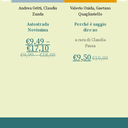
€
s
Andrea Gritti
,
Claudia
Valerio Onida
,
Gaetano
Zanda
Quagliariello
Autostrada
Perché è saggio
Novissima
dire no
€
9,49
–
a
a cura di
Claudia
€
17,10
Passa
€
9,99
–
€
18,00
€
9,50
€
10,00
00