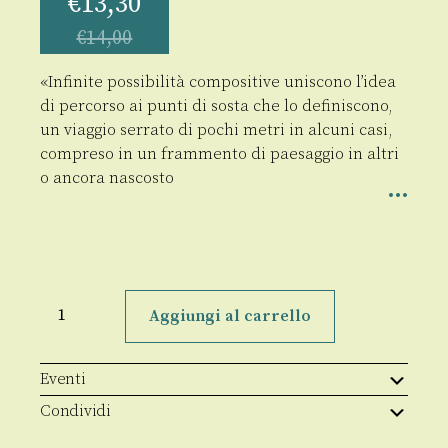
€
13,30
€
14,00
«Infinite possibilità compositive uniscono l’idea
di percorso ai punti di sosta che lo definiscono,
un viaggio serrato di pochi metri in alcuni casi,
compreso in un frammento di paesaggio in altri
o ancora nascosto
Sacri
Monti
Aggiungi al carrello
e
altre
storie
quantità
Eventi
Condividi