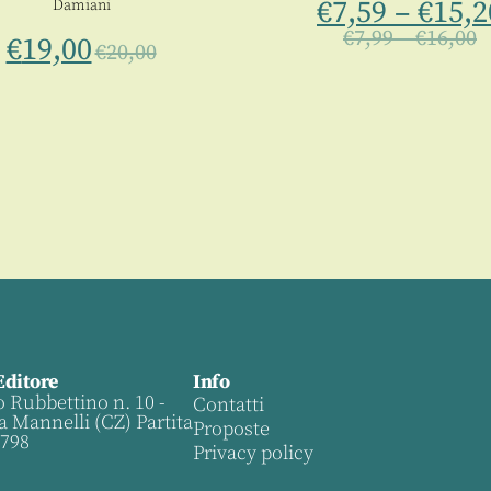
€
7,59
–
€
15,2
Damiani
€
7,99
–
€
16,00
€
19,00
€
20,00
Editore
Info
o Rubbettino n. 10 -
Contatti
a Mannelli (CZ) Partita
Proposte
0798
Privacy policy