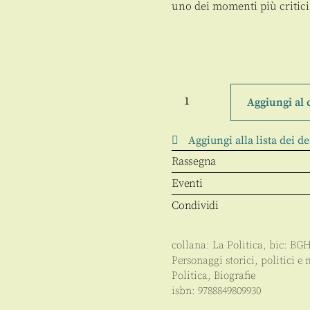
uno dei momenti più critici
Ronald
W.
Aggiungi al 
Reagan
quantità
Aggiungi alla lista dei de
Rassegna
Eventi
Condividi
collana:
La Politica
, bic:
BG
Personaggi storici, politici e 
Politica
,
Biografie
isbn:
9788849809930