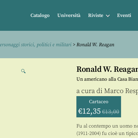
Catalogo
Università
Riviste
Eventi
ersonaggi storici, politici e militari
> Ronald W. Reagan
Ronald W. Reaga
🔍
Un americano alla Casa Bia
a cura di
Marco Resp
Cartaceo
€
12,35
€
13,00
Fu al contempo un uomo no
(1911-2004) fu cioè un tipic