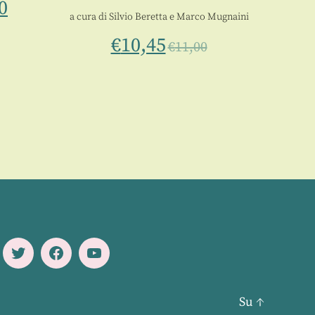
0
a cura di
Silvio Beretta
e
Marco Mugnaini
€
10,45
€
11,00
Twitter
Facebook
Youtube
Su
↑