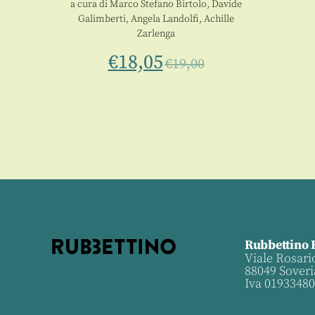
0
a cura di
Marco Stefano Birtolo
,
Davide
Galimberti
,
Angela Landolfi
,
Achille
Zarlenga
€
18,05
€
19,00
Rubbettino 
Viale Rosari
88049 Soveri
Iva 0193348