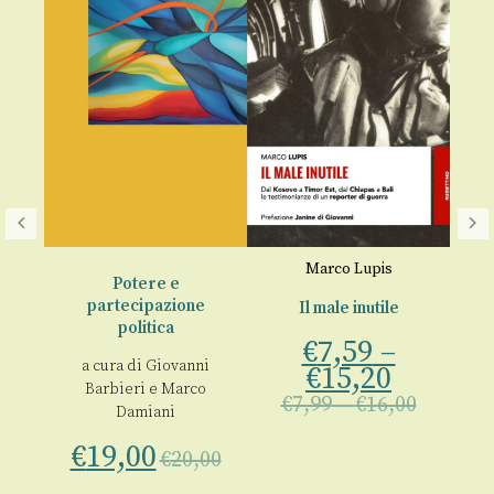
A
Marco Lupis
Potere e
€
partecipazione
Il male inutile
politica
€
7,59
–
a cura di
Giovanni
€
15,20
Barbieri
e
Marco
€
7,99
–
€
16,00
Damiani
i
,
€
19,00
€
20,00
a