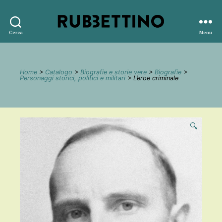
Rubbettino
Cerca
Menu
editore
Home
>
Catalogo
>
Biografie e storie vere
>
Biografie
>
Personaggi storici, politici e militari
> L’eroe criminale
🔍