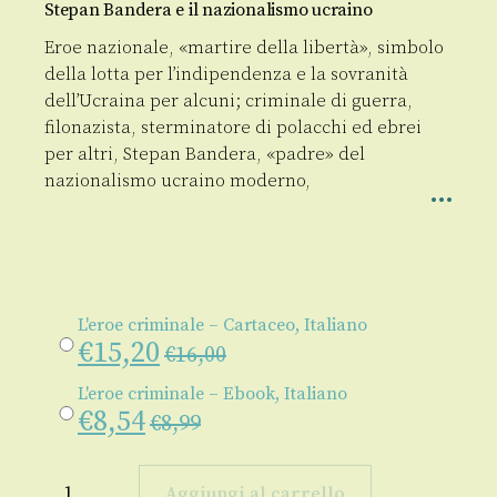
Stepan Bandera e il nazionalismo ucraino
Eroe nazionale, «martire della libertà», simbolo
della lotta per l’indipendenza e la sovranità
dell’Ucraina per alcuni; criminale di guerra,
filonazista, sterminatore di polacchi ed ebrei
per altri, Stepan Bandera, «padre» del
nazionalismo ucraino moderno,
L'eroe criminale – Cartaceo, Italiano
€
15,20
€
16,00
L'eroe criminale – Ebook, Italiano
€
8,54
€
8,99
L'eroe
criminale
Aggiungi al carrello