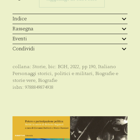
quantità
Indice
Rassegna
Eventi
Condividi
collana:
Storie
, bic:
BGH
,
2022
, pp
190
,
Italiano
Personaggi storici, politici e militari
,
Biografie e
storie vere
,
Biografie
isbn:
9788849874938