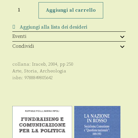
Ripostigli
della
Aggiungi al carrello
piana
lametina
quantità
Aggiungi alla lista dei desideri
Eventi
Condividi
collana:
Iraceb
,
2004
, pp
250
Arte
,
Storia
,
Archeologia
isbn:
9788849805642