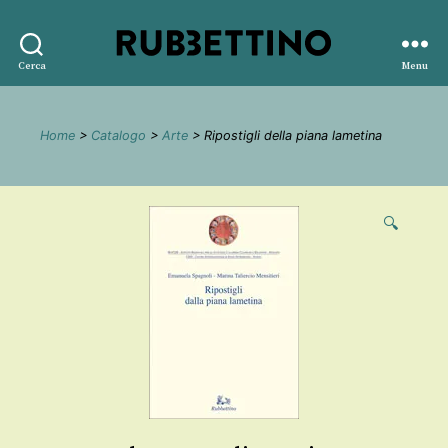
Rubbettino
Cerca
Menu
editore
Home
>
Catalogo
>
Arte
> Ripostigli della piana lametina
🔍