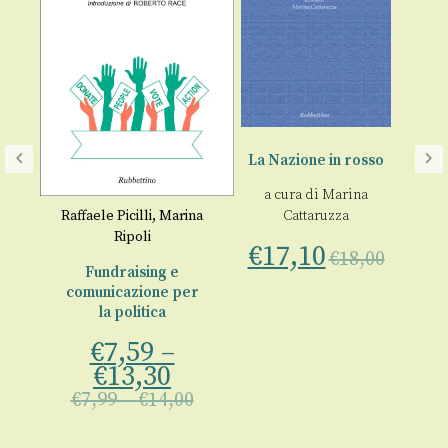
A
La Nazione in rosso
r
a cura di
Marina
Raffaele Picilli
,
Marina
Cattaruzza
i
,
Ripoli
€
17,10
An
€
18,00
Fundraising e
io
comunicazione per
€
la politica
i
€
7,59
–
00
€
13,30
€
7,99
–
€
14,00