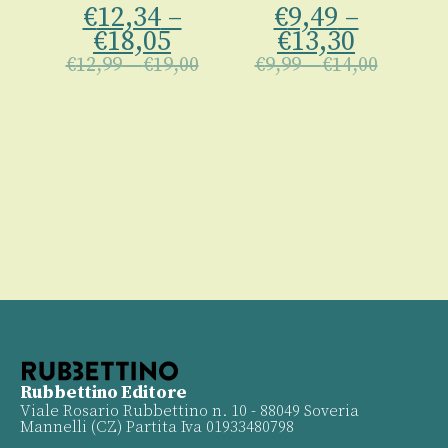
€
12,34
–
€
9,49
–
€
18,05
€
13,30
A
€
12,99
–
€
19,00
€
9,99
–
€
14,00
00
Le
€
Rubbettino Editore
Viale Rosario Rubbettino n. 10 - 88049 Soveria
Mannelli (CZ) Partita Iva 01933480798