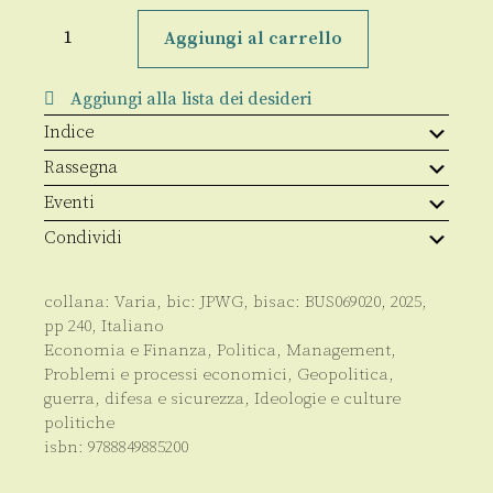
Proteggere
il
Aggiungi al carrello
futuro
quantità
Aggiungi alla lista dei desideri
Indice
Rassegna
Eventi
Condividi
collana:
Varia
, bic:
JPWG
, bisac:
BUS069020
,
2025
,
pp
240
,
Italiano
Economia e Finanza
,
Politica
,
Management
,
Problemi e processi economici
,
Geopolitica,
guerra, difesa e sicurezza
,
Ideologie e culture
politiche
isbn:
9788849885200