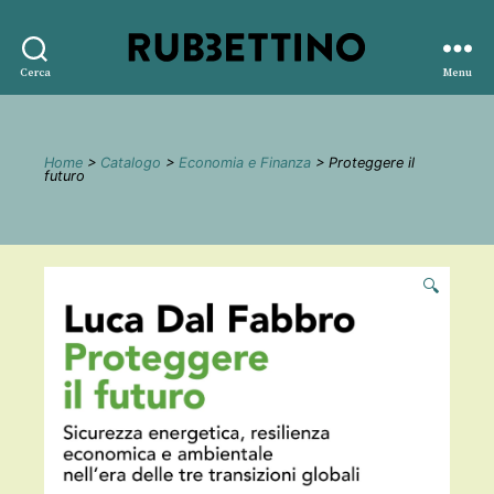
Rubbettino
Cerca
Menu
editore
Home
>
Catalogo
>
Economia e Finanza
> Proteggere il
futuro
🔍