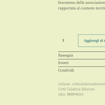
fenomeno delle associazioni 
rapportata al contesto territ
Prodotti
tipici
Aggiungi al 
e
identità
territoriale
quantità
Rassegna
Eventi
Condividi
collana:
cittàcalabriaedizioni
Città Calabria Edizioni
isbn:
8888948163