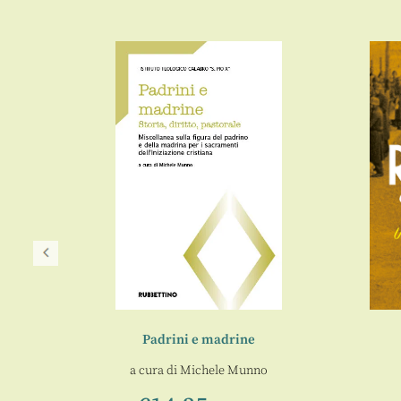
e
Padrini e madrine
ttista
a cura di
Michele Munno
chele