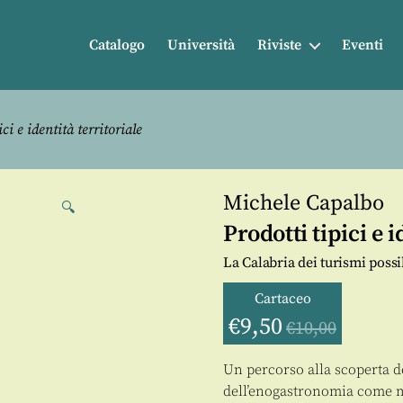
Catalogo
Università
Riviste
Eventi
ci e identità territoriale
Michele Capalbo
🔍
Prodotti tipici e i
La Calabria dei turismi possi
Cartaceo
€
9,50
€
10,00
Un percorso alla scoperta de
dell’enogastronomia come mo