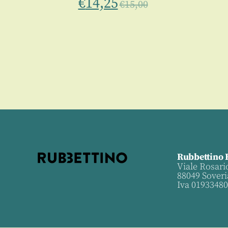
€
14,25
€
15,00
Rubbettino 
Viale Rosari
88049 Soveri
Iva 0193348