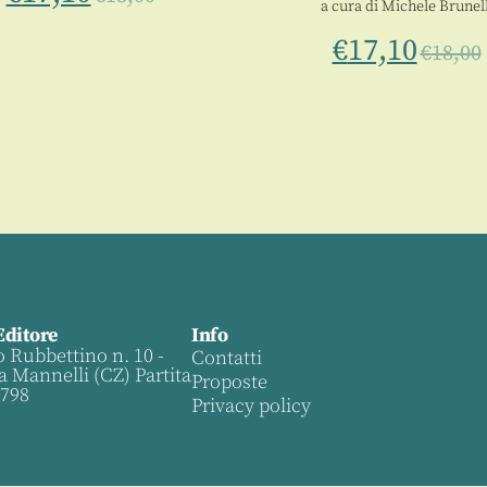
a cura di
Michele Brunell
€
17,10
€
18,00
Editore
Info
o Rubbettino n. 10 -
Contatti
a Mannelli (CZ) Partita
Proposte
0798
Privacy policy