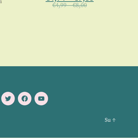
i
€
4,99
–
€
8,00
Twitter
Facebook
Youtube
Su
↑