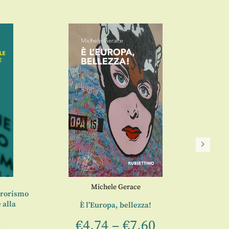
Michele Gerace
rrorismo
 alla
È l’Europa, bellezza!
I soci
€
4,74
–
€
7,60