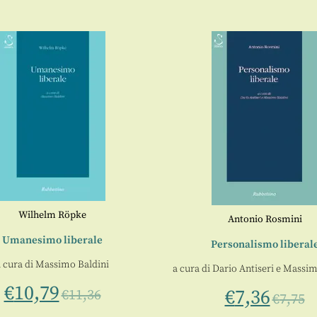
Wilhelm Röpke
Antonio Rosmini
Umanesimo liberale
Personalismo liberal
a cura di
Massimo Baldini
a cura di
Dario Antiseri
e
Massim
€
10,79
€
7,36
€
11,36
€
7,75