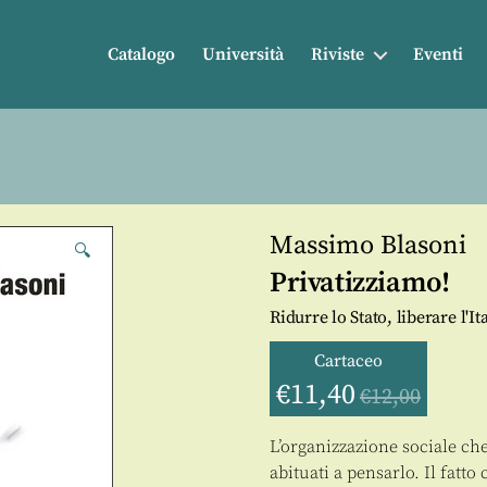
Catalogo
Università
Riviste
Eventi
Massimo Blasoni
🔍
Privatizziamo!
Ridurre lo Stato, liberare l'Ita
Cartaceo
€
11,40
€
12,00
L’organizzazione sociale ch
abituati a pensarlo. Il fatto