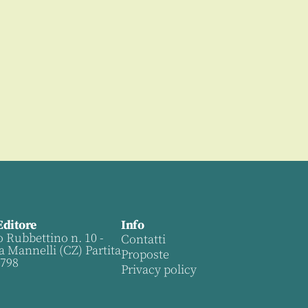
Editore
Info
o Rubbettino n. 10 -
Contatti
a Mannelli (CZ) Partita
Proposte
0798
Privacy policy