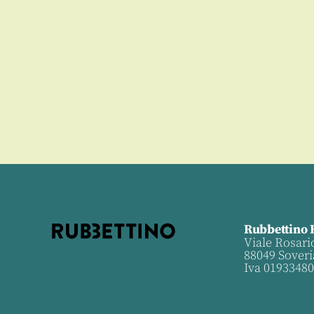
Rubbettino 
Viale Rosari
88049 Soveri
Iva 0193348