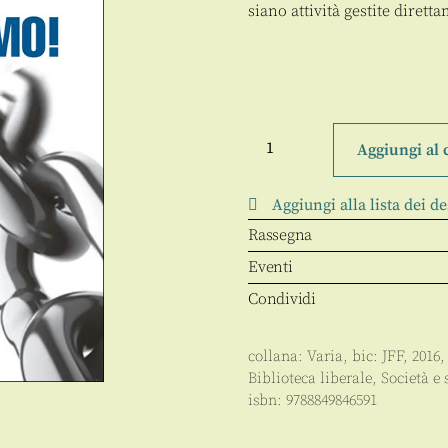
siano attività gestite dirett
Privatizziamo!
quantità
Aggiungi al 
Aggiungi alla lista dei de
Rassegna
Eventi
Condividi
collana:
Varia
, bic:
JFF
,
2016
,
Biblioteca liberale
,
Società e 
isbn:
9788849846591