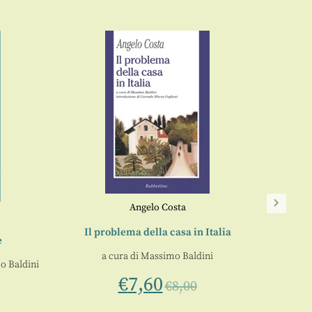
Angelo Costa
Il problema della casa in Italia
e
Ernest 
a cura di
Massimo Baldini
o Baldini
Ludw
€
7,60
€
8,00
L’inte