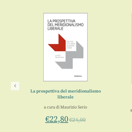
La prospettiva del meridionalismo
liberale
a cura di
Maurizio Serio
€
22,80
re mix
€
24,00