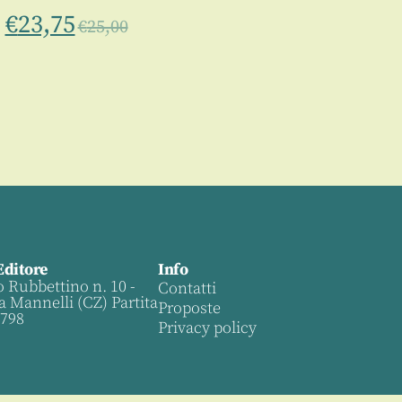
€
23,75
€
25,00
Editore
Info
o Rubbettino n. 10 -
Contatti
a Mannelli (CZ) Partita
Proposte
0798
Privacy policy