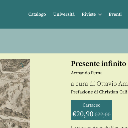
Catalogo
Università
Riviste
Eventi
Presente infinito
🔍
Armando Perna
a cura di
Ottavio Am
Prefazione di Christian Cal
Cartaceo
€
20,90
€
22,00
Lo storico Augusto Placanica