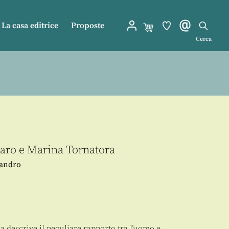
La casa editrice
Proposte
Cerca
aro
e
Marina Tornatora
iandro
 descrive il peculiare rapporto tra l’uomo e