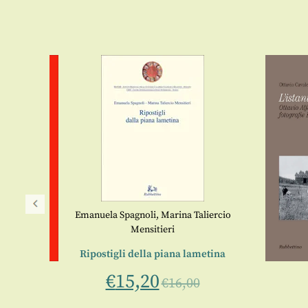
Emanuela Spagnoli
,
Marina Taliercio
Mensitieri
Ripostigli della piana lametina
€
15,20
€
16,00
rranee