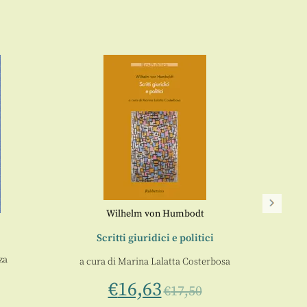
Wilhelm von Humbodt
N
Scritti giuridici e politici
a
za
a cura di
Marina Lalatta Costerbosa
€
16,63
€
17,50