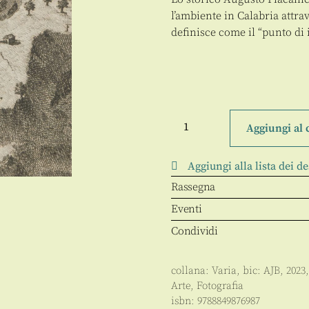
l’ambiente in Calabria attrav
definisce come il “punto di 
Presente
infinito
Aggiungi al 
quantità
Aggiungi alla lista dei de
Rassegna
Eventi
Condividi
collana:
Varia
, bic:
AJB
,
2023
Arte
,
Fotografia
isbn:
9788849876987