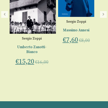
I
Sergio Zoppi
De
Massimo Annesi
€
€
7,60
Sergio Zoppi
€
8,00
Umberto Zanotti-
Bianco
€
15,20
00
€
16,00