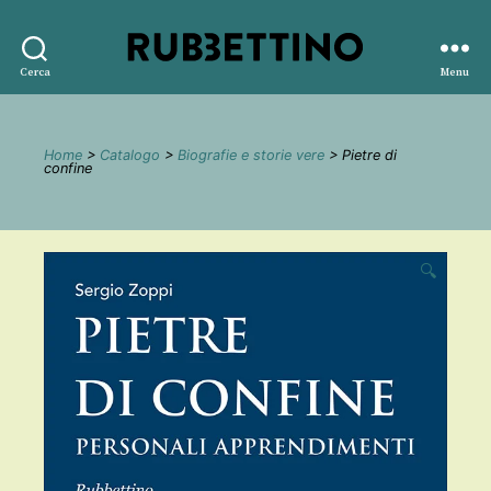
Rubbettino
Cerca
Menu
editore
Home
>
Catalogo
>
Biografie e storie vere
> Pietre di
confine
🔍