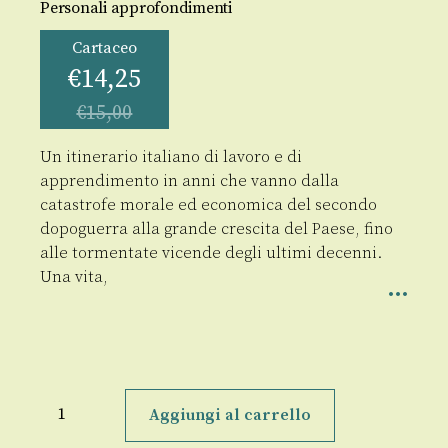
Personali approfondimenti
Cartaceo
€
14,25
€
15,00
Un itinerario italiano di lavoro e di
apprendimento in anni che vanno dalla
catastrofe morale ed economica del secondo
dopoguerra alla grande crescita del Paese, fino
alle tormentate vicende degli ultimi decenni.
Una vita,
Pietre
di
Aggiungi al carrello
confine
quantità