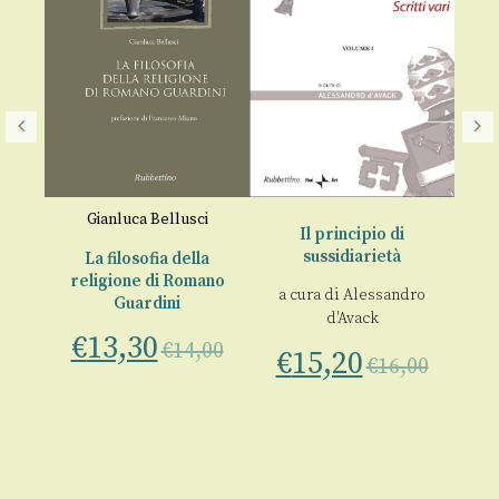
ino
Gianluca Bellusci
A
Il principio di
sussidiarietà
 il
La filosofia della
La
tto
religione di Romano
a cura di
Alessandro
Guardini
€
d'Avack
€
13,30
00
€
14,00
€
15,20
€
16,00