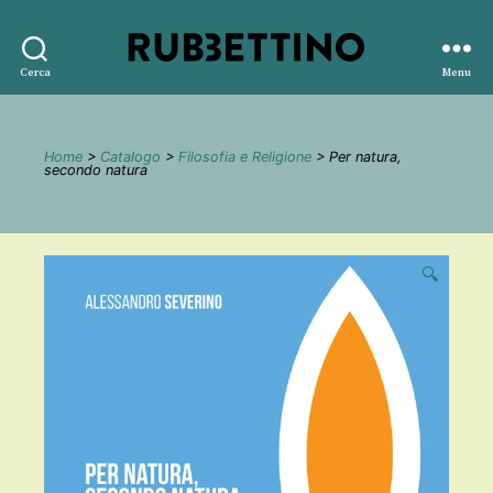
Rubbettino
Cerca
Menu
editore
Home
>
Catalogo
>
Filosofia e Religione
> Per natura,
secondo natura
🔍