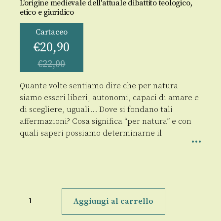
L'origine medievale dell'attuale dibattito teologico,
etico e giuridico
Cartaceo
€
20,90
€
22,00
Quante volte sentiamo dire che per natura
siamo esseri liberi, autonomi, capaci di amare e
di scegliere, uguali… Dove si fondano tali
affermazioni? Cosa significa “per natura” e con
quali saperi possiamo determinarne il
Per
natura,
Aggiungi al carrello
secondo
natura