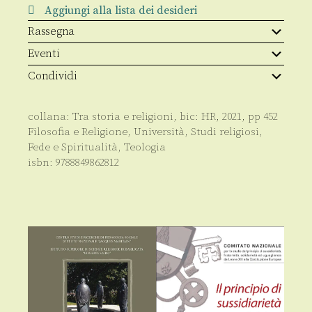
quantità
Aggiungi alla lista dei desideri
Rassegna
Eventi
Condividi
collana:
Tra storia e religioni
, bic:
HR
,
2021
, pp
452
Filosofia e Religione
,
Università
,
Studi religiosi
,
Fede e Spiritualità
,
Teologia
isbn:
9788849862812