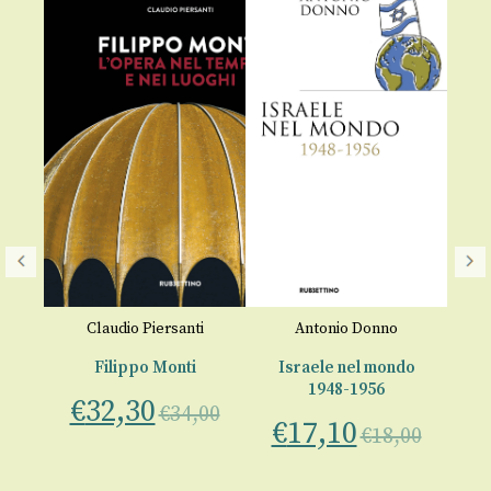
Claudio Piersanti
Antonio Donno
Filippo Monti
Israele nel mondo
St
1948-1956
€
32,30
€
34,00
€
17,10
€
€
18,00
00