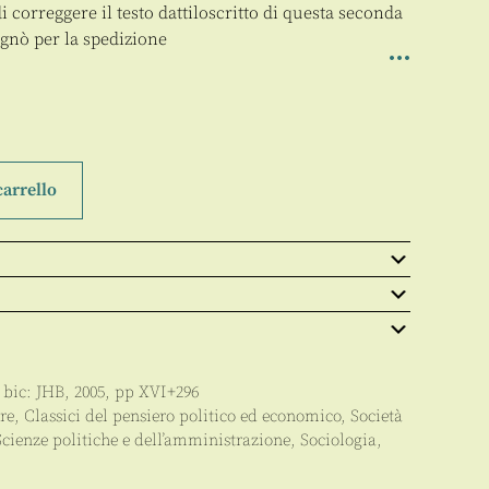
i correggere il testo dattiloscritto di questa seconda
egnò per la spedizione
carrello
, bic:
JHB
,
2005
, pp
XVI+296
re
,
Classici del pensiero politico ed economico
,
Società
Scienze politiche e dell’amministrazione
,
Sociologia
,