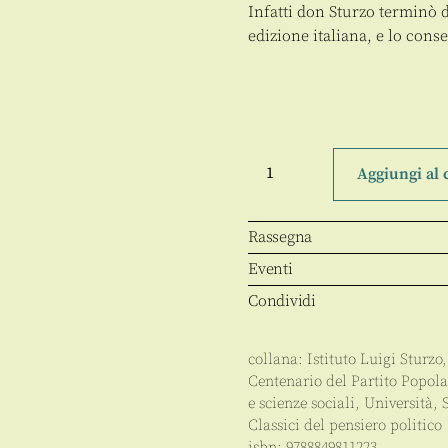
Infatti don Sturzo terminò d
edizione italiana, e lo cons
La
società.
Aggiungi al 
Sua
natura
e
leggi
Rassegna
quantità
Eventi
Condividi
collana:
Istituto Luigi Sturzo
Centenario del Partito Popola
e scienze sociali
,
Università
,
Classici del pensiero politico
isbn:
9788849811223