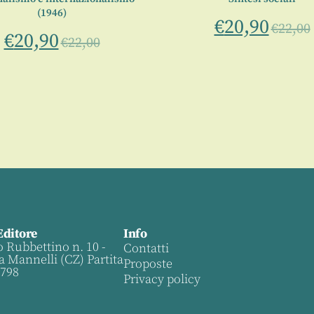
(1946)
€
20,90
€
22,00
€
20,90
€
22,00
Editore
Info
o Rubbettino n. 10 -
Contatti
a Mannelli (CZ) Partita
Proposte
0798
Privacy policy