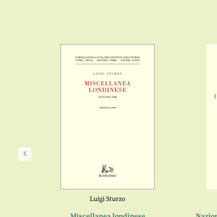
Luigi Sturzo
-1946)
Miscellanea londinese
Nazio