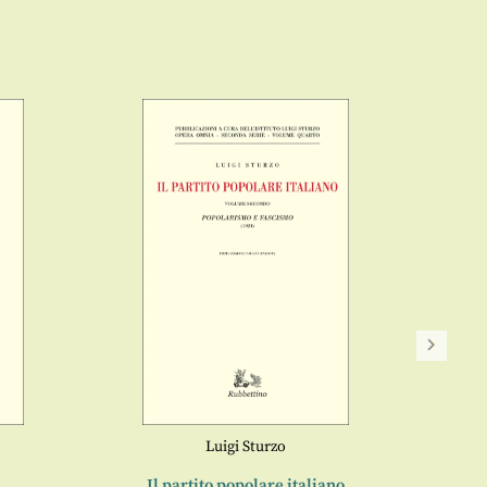
Del
Luigi Sturzo
Il partito popolare italiano