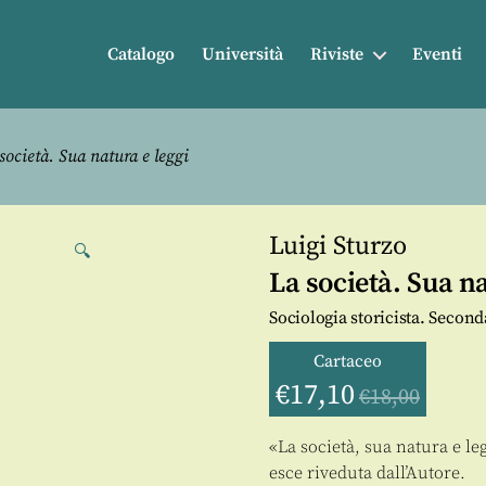
Catalogo
Università
Riviste
Eventi
società. Sua natura e leggi
Luigi Sturzo
🔍
La società. Sua na
Sociologia storicista. Second
Cartaceo
€
17,10
€
18,00
«La società, sua natura e le
esce riveduta dall’Autore.