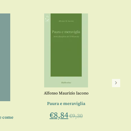
Rel
Alfonso Maurizio Iacono
a
Paura e meraviglia
€
8,84
€
9,30
 e come