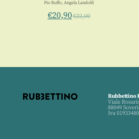
Pio Buffo
,
Angela Landolfi
€
20,90
€
22,00
Rubbettino 
Viale Rosari
88049 Soveri
Iva 0193348