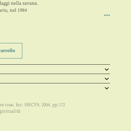
laggi nella savana.
rio, nel 1984
carrello
tre cose
, bic:
HRCV9
,
2004
, pp
172
piritualità