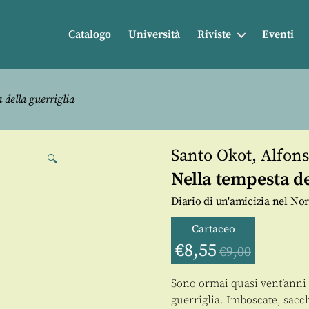
Catalogo
Università
Riviste
Eventi
 della guerriglia
Santo Okot
,
Alfons
🔍
Nella tempesta de
Diario di un'amicizia nel N
Cartaceo
€
8,55
€
9,00
Sono ormai quasi vent’anni
guerriglia. Imboscate, sacc