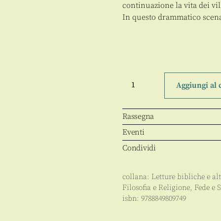
continuazione la vita dei vil
In questo drammatico scena
Nella
tempesta
Aggiungi al 
della
guerriglia
quantità
Rassegna
Eventi
Condividi
collana:
Letture bibliche e al
Filosofia e Religione
,
Fede e S
isbn:
9788849809749