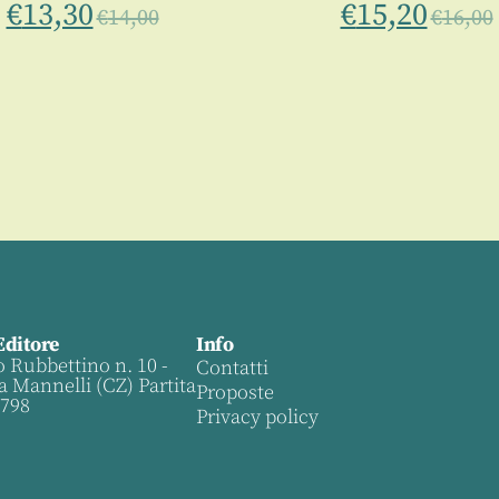
€
13,30
€
15,20
€
14,00
€
16,00
Editore
Info
o Rubbettino n. 10 -
Contatti
a Mannelli (CZ) Partita
Proposte
0798
Privacy policy