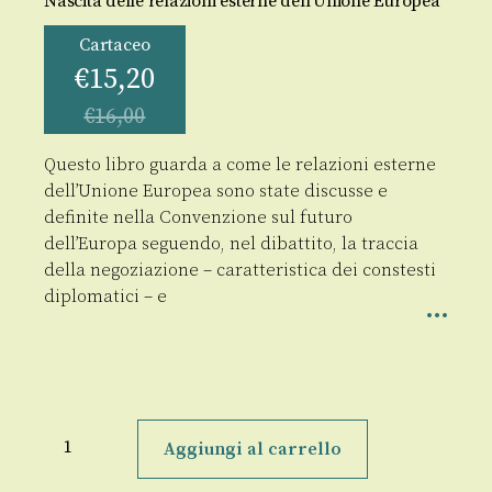
Nascita delle relazioni esterne dell'Unione Europea
Cartaceo
€
15,20
€
16,00
Questo libro guarda a come le relazioni esterne
dell’Unione Europea sono state discusse e
definite nella Convenzione sul futuro
dell’Europa seguendo, nel dibattito, la traccia
della negoziazione – caratteristica dei constesti
diplomatici – e
Negoziando
la
Aggiungi al carrello
Costituzione
quantità