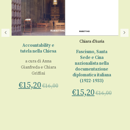
Chiara d'Auria
Accountability e
Le
tutela nella Chiesa
Fascismo, Santa
a 
Sede e Cina
a cura di
Anna
e
o
nazionalista nella
Gianfreda
e
Chiara
documentazione
Griffini
G
diplomatica italiana
00
M
(1922-1933)
€
15,20
€
16,00
€
15,20
€
16,00
€