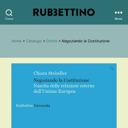
Rubbettino
Cerca
Menu
editore
Home
>
Catalogo
>
Diritto
> Negoziando la Costituzione
🔍