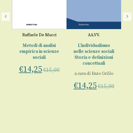
Ec
o
Raffaele De Mucci
AA.VV.
€
e
Metodi di analisi
L’individualismo
empirica in scienze
nelle scienze sociali
sociali
Storia e definizioni
00
concettuali
€
14,25
€
15,00
a cura di
Enzo Grillo
€
14,25
€
15,00