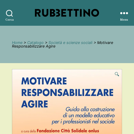
Rubbettino
Cerca
Menu
editore
Home
>
Catalogo
>
Società e scienze sociali
> Motivare
Responsabilizzare Agire
🔍