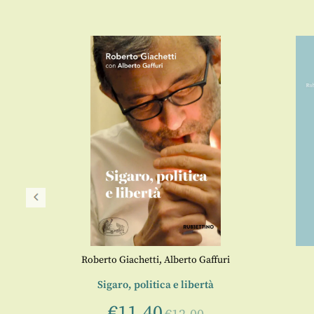
sso
Roberto Giachetti
,
Alberto Gaffuri
ria e in
Sigaro, politica e libertà
€
11,40