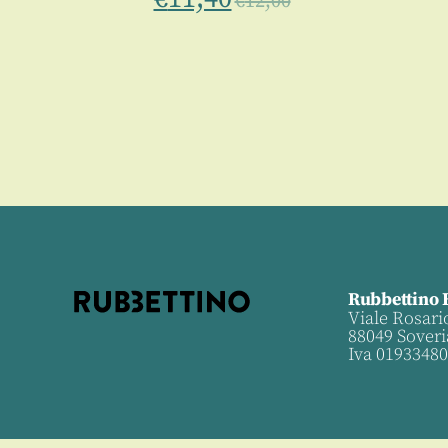
€
12,00
0
Rubbettino 
Viale Rosari
88049 Soveri
Iva 0193348