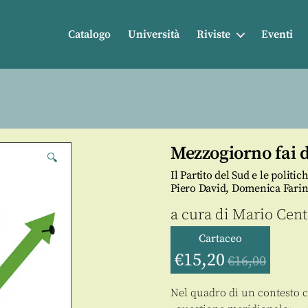
Catalogo
Università
Riviste
Eventi
Mezzogiorno fai d
🔍
Il Partito del Sud e le politi
Piero David, Domenica Farin
a cura di
Mario Cent
Cartaceo
€
15,20
€
16,00
Nel quadro di un contesto c