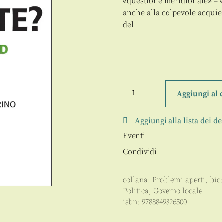
«questione meridionale» – «
anche alla colpevole acquiesc
del
Mezzogiorno
fai
Aggiungi al 
da
te?
quantità
Aggiungi alla lista dei de
Eventi
Condividi
collana:
Problemi aperti
, bic
Politica
,
Governo locale
isbn:
9788849826500