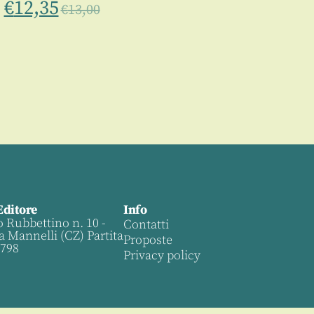
€
12,35
€
13,00
Editore
Info
o Rubbettino n. 10 -
Contatti
a Mannelli (CZ) Partita
Proposte
0798
Privacy policy