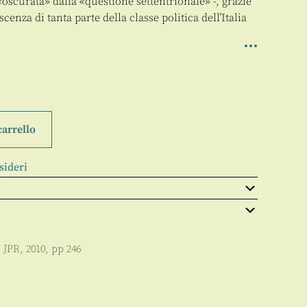
oscurata» dalla «questione settentrionale» -, grazie
enza di tanta parte della classe politica dell’Italia
carrello
sideri
:
JPR
,
2010
, pp
246