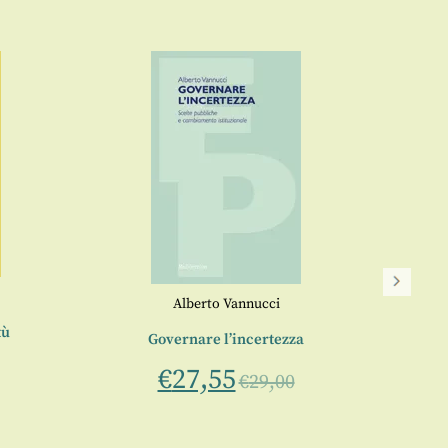
Alberto Vannucci
tù
Governare l’incertezza
€
27,55
€
29,00
Tecni