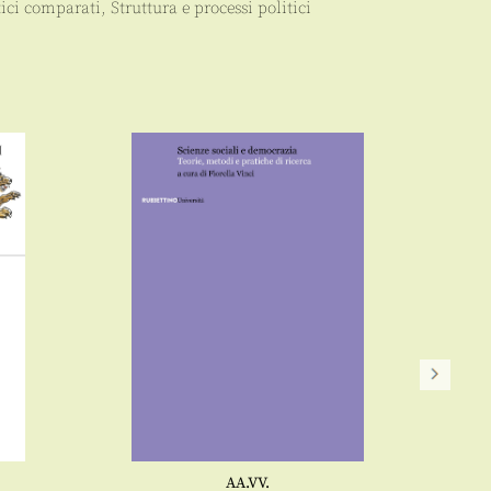
tici comparati
,
Struttura e processi politici
AA.VV.