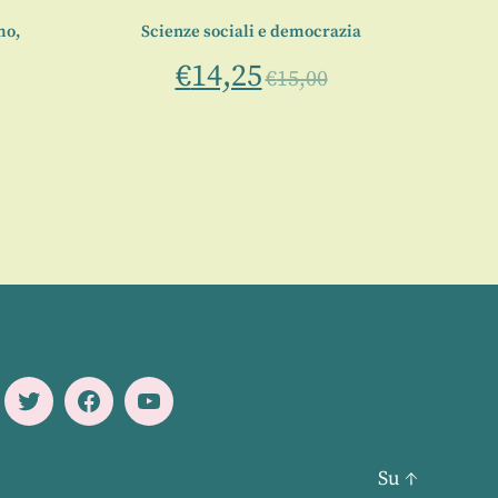
mo,
Scienze sociali e democrazia
L
€
14,25
€
15,00
Twitter
Facebook
Youtube
Su
↑