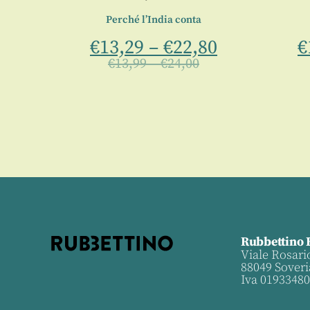
ne
Perché l’India conta
€
13,29
–
€
22,80
€
€
13,99
–
€
24,00
Rubbettino 
Viale Rosari
88049 Soveri
Iva 0193348