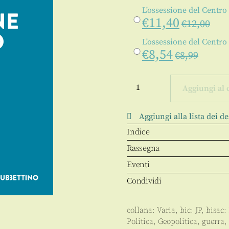
L'ossessione del Centro 
€
11,40
€
12,00
L'ossessione del Centro
€
8,54
€
8,99
L'ossessione
del
Aggiungi al 
Centro
quantità
Aggiungi alla lista dei de
Indice
Rassegna
Eventi
Condividi
collana:
Varia
, bic:
JP
, bisac:
Politica
,
Geopolitica, guerra, 