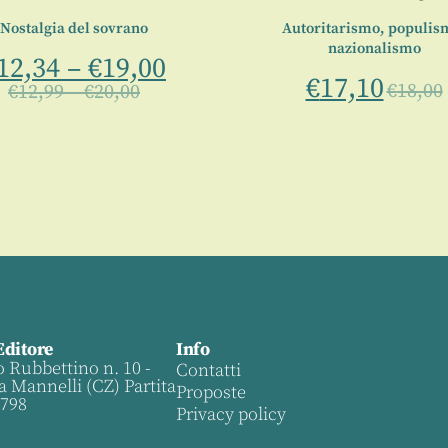
Nostalgia del sovrano
Autoritarismo, populis
nazionalismo
12,34
–
€
19,00
€
17,10
€
18,00
€
12,99
–
€
20,00
Editore
Info
o Rubbettino n. 10 -
Contatti
a Mannelli (CZ) Partita
Proposte
0798
Privacy policy