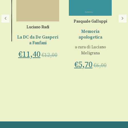
P.A
Pasquale Galluppi
Luciano Radi
Memoria
€
La DC da De Gasperi
apologetica
a Fanfani
a cura di
Luciano
€
11,40
Meligrana
€
12,00
€
5,70
€
6,00
00