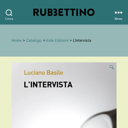
Rubbettino
Cerca
Menu
editore
Home
>
Catalogo
>
Iride Edizioni
> L’intervista
🔍