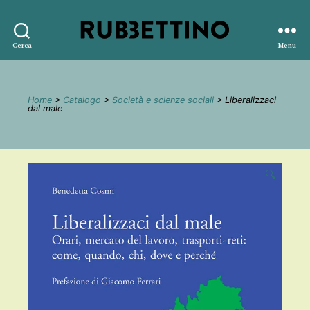
Rubbettino
Cerca
Menu
editore
Home
>
Catalogo
>
Società e scienze sociali
> Liberalizzaci
dal male
🔍