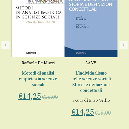
Ec
o
Raffaele De Mucci
AA.VV.
€
e
Metodi di analisi
L’individualismo
empirica in scienze
nelle scienze sociali
sociali
Storia e definizioni
00
concettuali
€
14,25
€
15,00
a cura di
Enzo Grillo
€
14,25
€
15,00