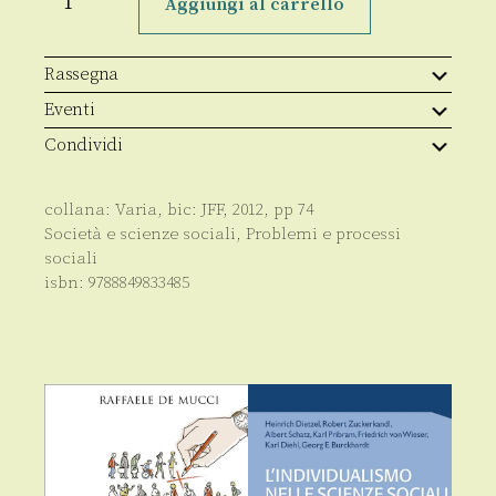
dal
Aggiungi al carrello
male
quantità
Rassegna
Eventi
Condividi
collana:
Varia
, bic:
JFF
,
2012
, pp
74
Società e scienze sociali
,
Problemi e processi
sociali
isbn:
9788849833485