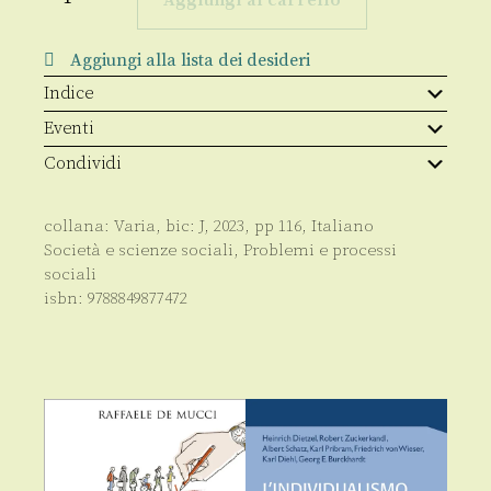
al
centro
quantità
Aggiungi alla lista dei desideri
Indice
Eventi
Condividi
collana:
Varia
, bic:
J
,
2023
, pp
116
,
Italiano
Società e scienze sociali
,
Problemi e processi
sociali
isbn:
9788849877472