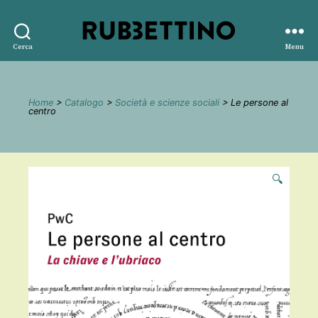
Rubbettino
Cerca
Menu
editore
Home
>
Catalogo
>
Società e scienze sociali
> Le persone al
centro
🔍