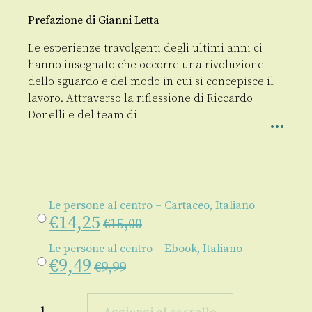
Prefazione di Gianni Letta
Le esperienze travolgenti degli ultimi anni ci
hanno insegnato che occorre una rivoluzione
dello sguardo e del modo in cui si concepisce il
lavoro. Attraverso la riflessione di Riccardo
Donelli e del team di
Le persone al centro – Cartaceo, Italiano
€
14,25
€
15,00
Le persone al centro – Ebook, Italiano
€
9,49
€
9,99
Le
persone
Aggiungi al carrello