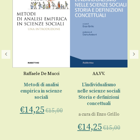
Ec
o
Raffaele De Mucci
AA.VV.
€
e
Metodi di analisi
L’individualismo
empirica in scienze
nelle scienze sociali
sociali
Storia e definizioni
00
concettuali
€
14,25
€
15,00
a cura di
Enzo Grillo
€
14,25
€
15,00