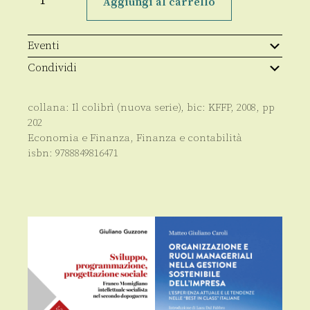
Aggiungi al carrello
spiegate
a
mia
nonna
Eventi
quantità
Condividi
collana:
Il colibrì (nuova serie)
, bic:
KFFP
,
2008
, pp
202
Economia e Finanza
,
Finanza e contabilità
isbn:
9788849816471