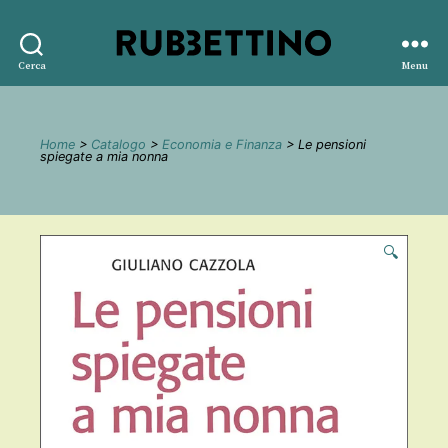
Rubbettino
Cerca
Menu
editore
Home
>
Catalogo
>
Economia e Finanza
> Le pensioni
spiegate a mia nonna
🔍