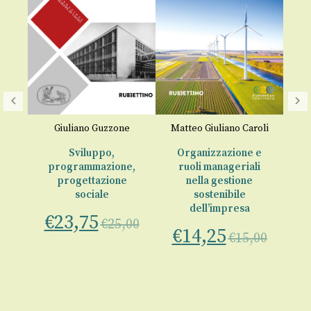
Giuliano Guzzone
Matteo Giuliano Caroli
ia
Sviluppo,
Organizzazione e
programmazione,
ruoli manageriali
a
e
progettazione
nella gestione
ini
sociale
sostenibile
dell’impresa
€
23,75
00
€
25,00
€
14,25
€
15,00