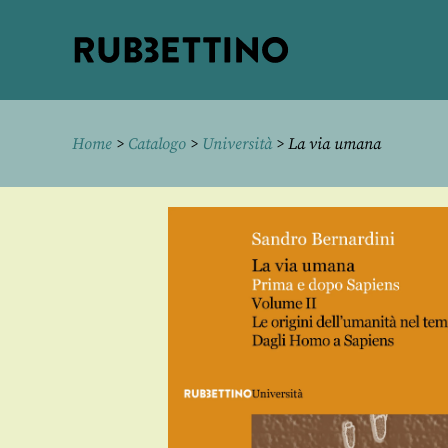
Rubbettino
editore
Home
>
Catalogo
>
Università
> La via umana