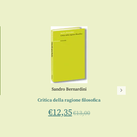
Sandro Bernardini
Critica della ragione filosofica
AICI 
€
12,35
€
13,00
Gli 