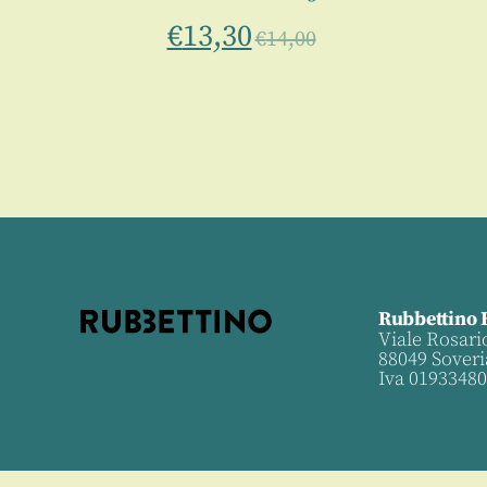
€
13,30
€
14,00
Rubbettino 
Viale Rosari
88049 Soveri
Iva 0193348