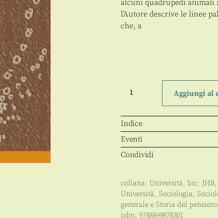
alcuni quadrupedi animali 
l’Autore descrive le linee p
che, a
La
via
Aggiungi al 
umana
quantità
Indice
Eventi
Condividi
collana:
Università
, bic:
JHB
Università
,
Sociologia
,
Sociol
generale e Storia del pensiero
isbn:
9788849878301