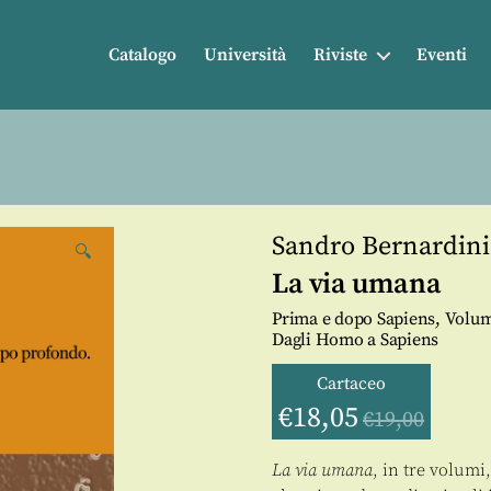
Catalogo
Università
Riviste
Eventi
Sandro Bernardini
🔍
La via umana
Prima e dopo Sapiens, Volum
Dagli Homo a Sapiens
Cartaceo
€
18,05
€
19,00
La via umana
, in tre volumi