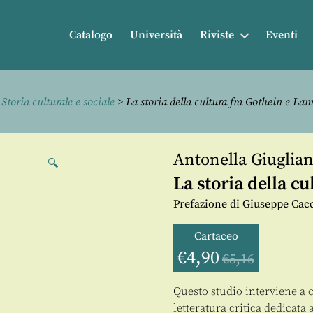
Catalogo
Università
Riviste
Eventi
>
Storia culturale e sociale
> La storia della cultura fra Gothein e La
Antonella Giuglia
🔍
La storia della c
Prefazione di Giuseppe Cac
Cartaceo
€
4,90
€
5,16
Questo studio interviene a 
letteratura critica dedicata 