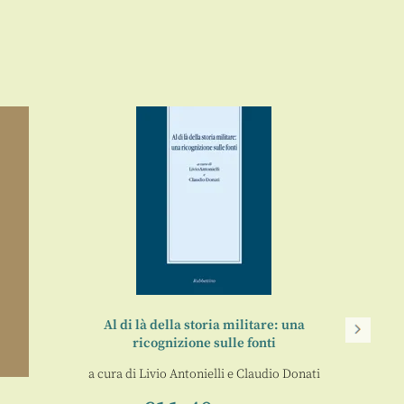
Al di là della storia militare: una
ricognizione sulle fonti
Tra a
s
a cura di
Livio Antonielli
e
Claudio Donati