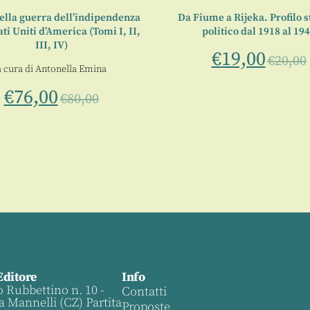
della guerra dell’indipendenza
Da Fiume a Rijeka. Profilo s
ati Uniti d’America (Tomi I, II,
politico dal 1918 al 19
III, IV)
€
19,00
€
20,00
a cura di
Antonella Emina
€
76,00
€
80,00
Editore
Info
o Rubbettino n. 10 -
Contatti
a Mannelli (CZ) Partita
Proposte