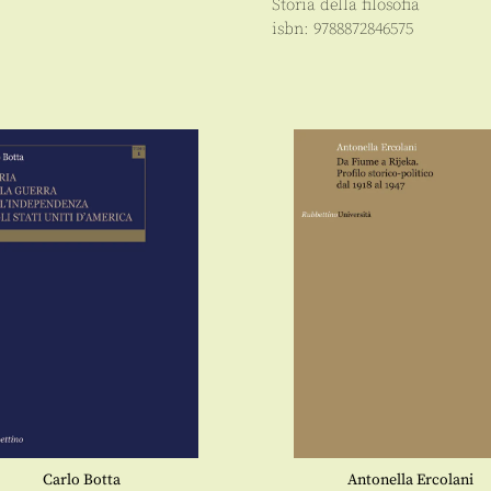
Storia della filosofia
isbn:
9788872846575
Carlo Botta
Antonella Ercolani