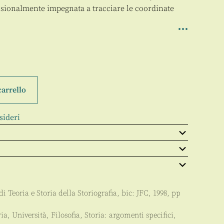
ssionalmente impegnata a tracciare le coordinate
carrello
sideri
di Teoria e Storia della Storiografia
, bic:
JFC
,
1998
, pp
ria
,
Università
,
Filosofia
,
Storia: argomenti specifici
,