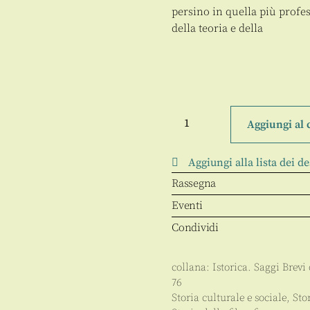
persino in quella più profe
della teoria e della
La
storia
Aggiungi al 
della
cultura
fra
Aggiungi alla lista dei de
Gothein
e
Rassegna
Lamprecht
quantità
Eventi
Condividi
collana:
Istorica. Saggi Brevi 
76
Storia culturale e sociale
,
Sto