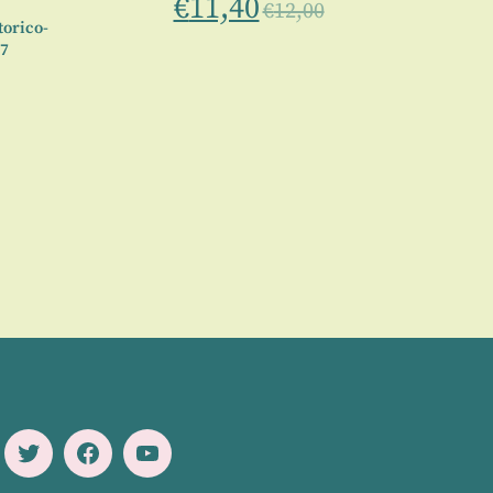
€
11,40
€
12,00
torico-
47
Twitter
Facebook
Youtube