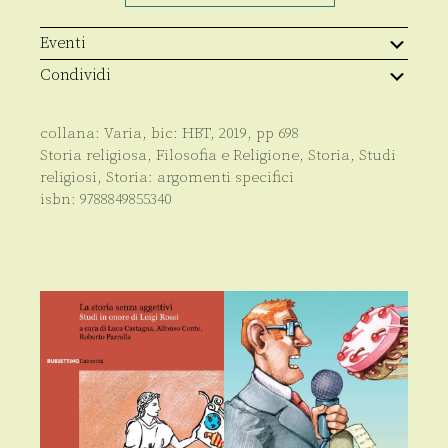
dei
Cenobiti
Camaldolesi
Eventi
quantità
Condividi
collana:
Varia
, bic:
HBT
,
2019
, pp
698
Storia religiosa
,
Filosofia e Religione
,
Storia
,
Studi
religiosi
,
Storia: argomenti specifici
isbn:
9788849855340