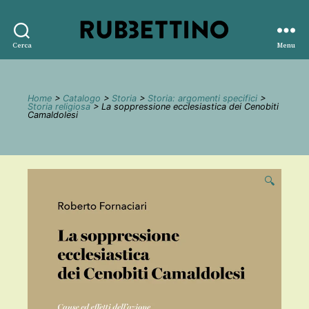
Rubbettino
Cerca
Menu
editore
Home
>
Catalogo
>
Storia
>
Storia: argomenti specifici
>
Storia religiosa
> La soppressione ecclesiastica dei Cenobiti
Camaldolesi
🔍