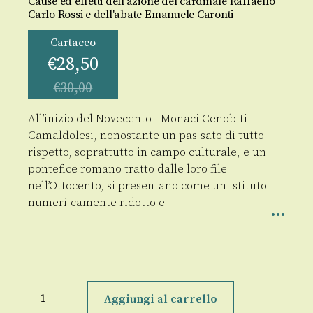
Cause ed effetti dell'azione del cardinale Raffaello
Carlo Rossi e dell'abate Emanuele Caronti
Cartaceo
€
28,50
€
30,00
All’inizio del Novecento i Monaci Cenobiti
Camaldolesi, nonostante un pas-sato di tutto
rispetto, soprattutto in campo culturale, e un
pontefice romano tratto dalle loro file
nell’Ottocento, si presentano come un istituto
numeri-camente ridotto e
La
soppressione
Aggiungi al carrello
ecclesiastica