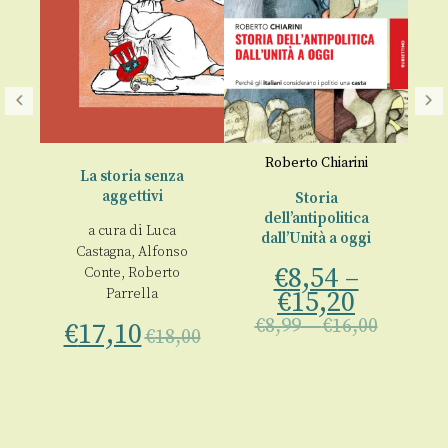
rlo
Roberto Chiarini
La storia senza
aggettivi
Storia
dell’antipolitica
a
St
a cura di
Luca
dall’Unità a oggi
 1
€
Castagna
,
Alfonso
€
8,54
–
Conte
,
Roberto
00
Parrella
€
15,20
€
8,99
–
€
16,00
€
17,10
€
18,00