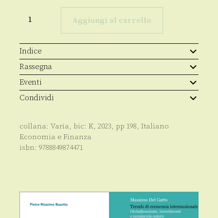
La
rana
Aggiungi al carrello
e
lo
scorpione
quantità
Indice
Rassegna
Eventi
Condividi
collana:
Varia
, bic:
K
,
2023
, pp
198
,
Italiano
Economia e Finanza
isbn:
9788849874471