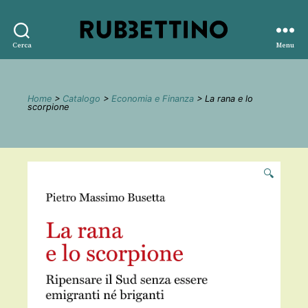
Rubbettino
Cerca
Menu
editore
Home
>
Catalogo
>
Economia e Finanza
> La rana e lo
scorpione
🔍