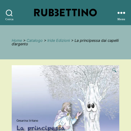
Rubbettino
Cerca
Menu
editore
Home
>
Catalogo
>
Iride Edizioni
> La principessa dai capelli
d’argento
🔍