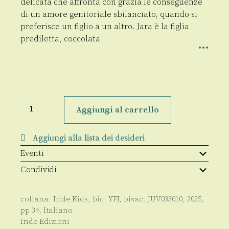
delicata che affronta con grazia le conseguenze
di un amore genitoriale sbilanciato, quando si
preferisce un figlio a un altro. Jara è la figlia
prediletta, coccolata
La
principessa
Aggiungi al carrello
dai
capelli
d’argento
Aggiungi alla lista dei desideri
quantità
Eventi
Condividi
collana:
Iride Kids
, bic:
YFJ
, bisac:
JUV033010
,
2025
,
pp
34
,
Italiano
Iride Edizioni