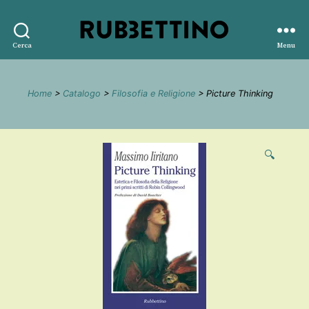
Rubbettino
Cerca
Menu
editore
Home
>
Catalogo
>
Filosofia e Religione
> Picture Thinking
🔍