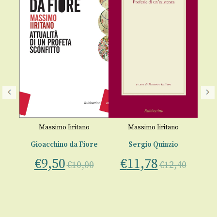
o
Massimo Iiritano
Massimo Iiritano
ia
Gioacchino da Fiore
Sergio Quinzio
€
9,50
€
11,78
€
10,00
€
12,40
 La
00