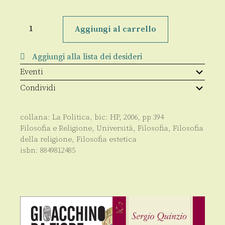
Picture
Thinking
Aggiungi al carrello
quantità
Aggiungi alla lista dei desideri
Eventi
Condividi
collana:
La Politica
, bic:
HP
,
2006
, pp
394
Filosofia e Religione
,
Università
,
Filosofia
,
Filosofia
della religione
,
Filosofia estetica
isbn:
8849812485