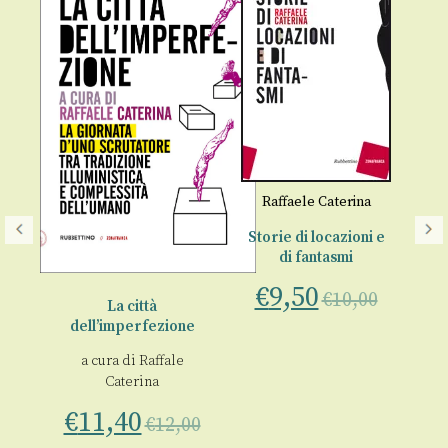
Raffaele Caterina
Storie di locazioni e
di fantasmi
€
9,50
€
10,00
La città
dell’imperfezione
c
f
a cura di
Raffale
00
Caterina
€
11,40
€
12,00