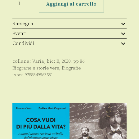
Prima
Aggiungi al carrello
Operaia
quantità
Rassegna
Eventi
Condividi
collana:
Varia
, bic:
B
,
2020
, pp
86
Biografie e storie vere
,
Biografie
isbn:
9788849863581