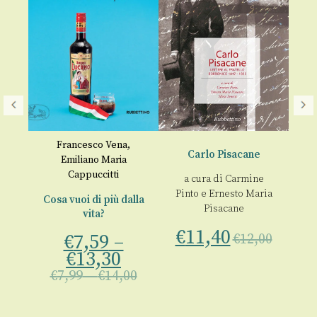
M
ia
Francesco Vena
,
Carlo Pisacane
€
Emiliano Maria
Cappuccitti
a cura di
Carmine
Pinto
e
Ernesto Maria
Cosa vuoi di più dalla
Pisacane
vita?
00
€
11,40
€
7,59
–
€
12,00
€
13,30
€
7,99
–
€
14,00