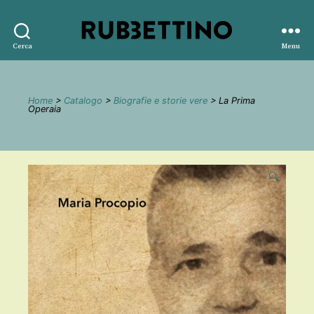
Rubbettino
Cerca
Menu
editore
Home
>
Catalogo
>
Biografie e storie vere
> La Prima
Operaia
🔍